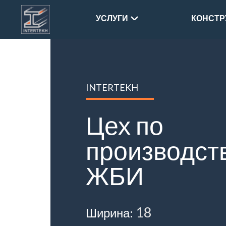
Intertekh
УСЛУГИ
КОНСТР
Надежность,
скорость,
успех!
INTERTEKH
Цех по
производст
ЖБИ
18
Ширина: